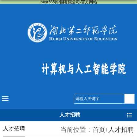
best365|中国有限公司-官方网站
人才招聘
人才招聘
当前位置：
首页
人才招聘