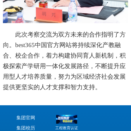
此次考察交流为双方未来的合作指明了方
向。best365中国官方网站将持续深化产教融
合、校企合作，着力构建协同育人新机制，积
极探索产学研用一体化发展路径，不断提升应
用型人才培养质量，努力为区域经济社会发展
提供更坚实的人才支撑和智力支持。
集团官网
集团校历
工程教育认证