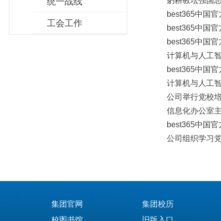
躬耕教坛强国志 
统一战线
best365中
工会工作
best365
best365
计算机与人工
best365中
计算机与人工
公司举行党校
信息化办公室主任
​best365
公司组织学习
集团官网
集团校历
校图书馆
旧版入口