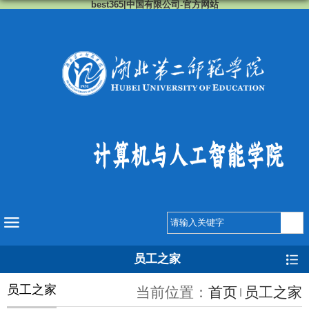
best365|中国有限公司-官方网站
员工之家
员工之家
当前位置：
首页
员工之家