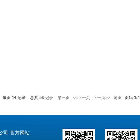
每页
14
记录
总共
56
记录
第一页
<<上一页
下一页>>
尾页
页码
1
/
4
限公司-官方网站