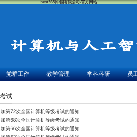
best365|中国有限公司-官方网站
党群工作
教学管理
学科科研
员
考试
加第72次全国计算机等级考试的通知
加第68次全国计算机等级考试的通知
加第66次全国计算机等级考试的通知