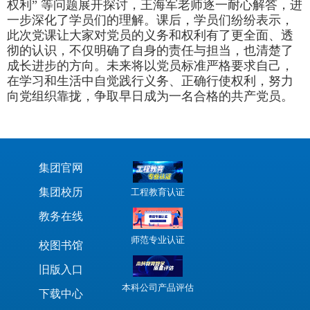
权利” 等问题展开探讨，王海军老师逐一耐心解答，进
一步深化了学员们的理解。课后，学员们纷纷表示，
此次党课让大家对党员的义务和权利有了更全面、透
彻的认识，不仅明确了自身的责任与担当，也清楚了
成长进步的方向。未来将以党员标准严格要求自己，
在学习和生活中自觉践行义务、正确行使权利，努力
向党组织靠拢，争取早日成为一名合格的共产党员。
集团官网
集团校历
工程教育认证
教务在线
师范专业认证
校图书馆
旧版入口
本科公司产品评估
下载中心