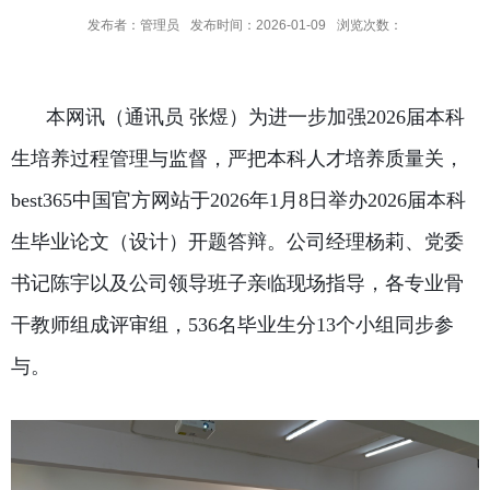
发布者：管理员
发布时间：2026-01-09
浏览次数：
本网讯（通讯员 张煜）为进一步加强
2026
届本科
生培养过程管理与监督，严把本科人才培养质量关，
best365中国官方网站于
2026
年
1
月
8
日举办
2026
届本科
生毕业论文（设计）开题答辩。公司经理杨莉、党委
书记陈宇以及公司领导班子亲临现场指导，各专业骨
干教师组成评审组，
536
名毕业生分
13
个小组同步参
与。