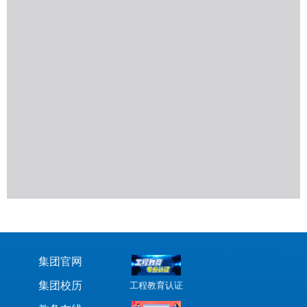
集团官网
集团校历
工程教育认证